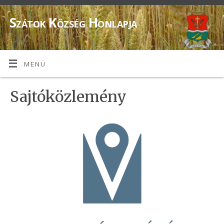
Szátok Község Honlapja
MENÜ
Sajtóközlemény