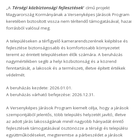
„A
Térségi közbiztonsági fejlesztések
” című projekt
Magyarország Kormányának a Versenyképes Járások Program
keretében biztosított vissza nem térítendő támogatásával, hazai
forrásból valósul meg.
A településeken a térfigyelő kamerarendszerének kiépítése és
fejlesztése biztonságosabb és komfortosabb környezetet
teremt az érintett településeken élők számára. A beruházás
nagymértékben segíti a helyi közbiztonság és a közrend
fenntartását, a lakosok és a természeti, illetve épített értékek
védelmét.
A beruházás kezdete: 2026.01.01.
A beruházás várható befejezése: 2026.12.31.
A Versenyképes Járások Program kiemelt célja, hogy a járások
szempontjából jelentős, több település helyzetét javító, illetve
az adott járás lakosságának minél nagyobb hányadát érintő
fejlesztések támogatásával ösztönözze a térségi és települési
együttműködéseket, megteremtse a párbeszédet a járások